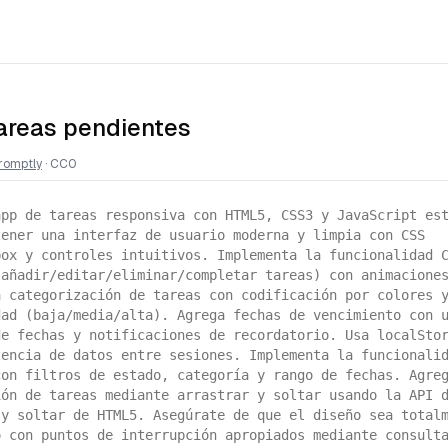
tareas pendientes
romptly
·
CC0
app de tareas responsiva con HTML5, CSS3 y JavaScript es
tener una interfaz de usuario moderna y limpia con CSS
box y controles intuitivos. Implementa la funcionalidad 
(añadir/editar/eliminar/completar tareas) con animacione
a categorización de tareas con codificación por colores 
dad (baja/media/alta). Agrega fechas de vencimiento con 
de fechas y notificaciones de recordatorio. Usa localSto
tencia de datos entre sesiones. Implementa la funcionali
con filtros de estado, categoría y rango de fechas. Agre
ión de tareas mediante arrastrar y soltar usando la API 
 y soltar de HTML5. Asegúrate de que el diseño sea total
o con puntos de interrupción apropiados mediante consult