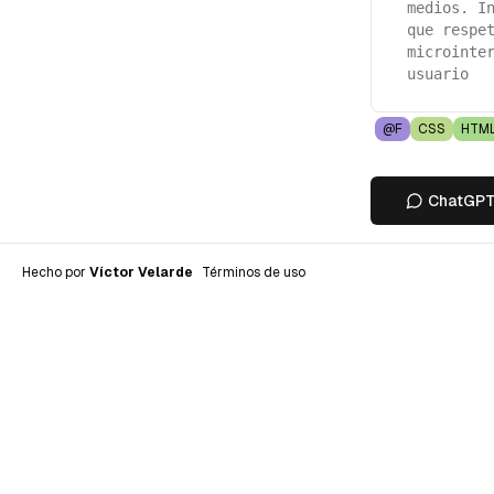
medios. I
que respe
microinte
usuario
@F
CSS
HTM
ChatGP
Hecho por
Víctor Velarde
Términos de uso