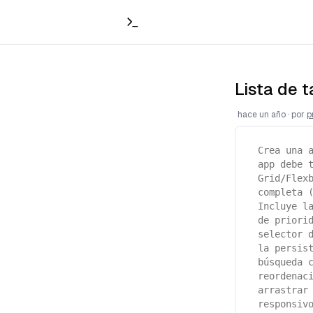
Lista de 
hace un año
·
por
p
Crea una 
app debe 
Grid/Flex
completa 
Incluye l
de priori
selector 
la persis
búsqueda 
reordenac
arrastrar
responsiv