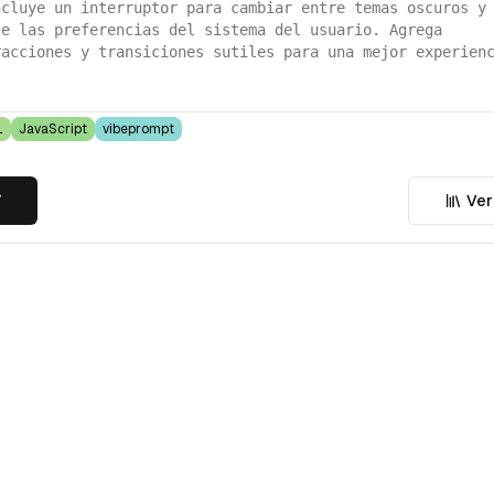
ncluye un interruptor para cambiar entre temas oscuros y
te las preferencias del sistema del usuario. Agrega
racciones y transiciones sutiles para una mejor experien
L
JavaScript
vibeprompt
T
Ver