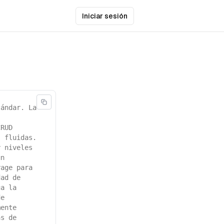
Iniciar sesión
tándar. La
CRUD
s fluidas.
y niveles
un
rage para
dad de
ga la
de
mente
as de